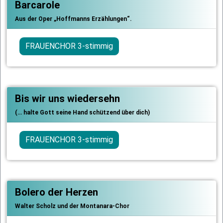
Barcarole
Aus der Oper „Hoffmanns Erzählungen“.
FRAUENCHOR 3-stimmig
Bis wir uns wiedersehn
(… halte Gott seine Hand schützend über dich)
FRAUENCHOR 3-stimmig
Bolero der Herzen
Walter Scholz und der Montanara-Chor