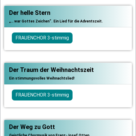
Der helle Stern
„… war Gottes Zeichen“. Ein Lied für die Adventszeit.
FRAUENCHOR 3-stimmig
Der Traum der Weihnachtszeit
Ein stimmungsvolles Weihnachtslied!
FRAUENCHOR 3-stimmig
Der Weg zu Gott
Geistliche Chormusik von Franz-Josef Otten.