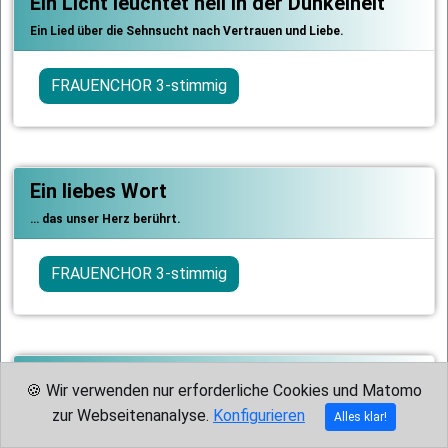
Ein Licht leuchtet hell in der Dunkelheit
Ein Lied über die Sehnsucht nach Vertrauen und Liebe.
FRAUENCHOR 3-stimmig
Ein liebes Wort
… das unser Herz berührt.
FRAUENCHOR 3-stimmig
Ein Likörchen für das Frauenchörchen
🍪 Wir verwenden nur erforderliche Cookies und Matomo
Vierstimmige Ausgabe des beliebten Titels für Frauenchor.
zur Webseitenanalyse.
Konfigurieren
Alles klar!