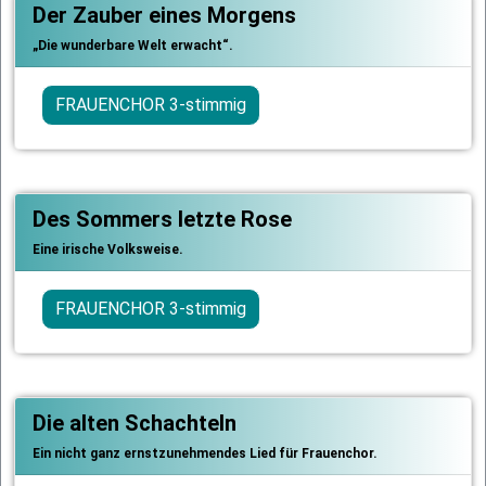
Der Zauber eines Morgens
„Die wunderbare Welt erwacht“.
FRAUENCHOR 3-stimmig
Des Sommers letzte Rose
Eine irische Volksweise.
FRAUENCHOR 3-stimmig
Die alten Schachteln
Ein nicht ganz ernstzunehmendes Lied für Frauenchor.