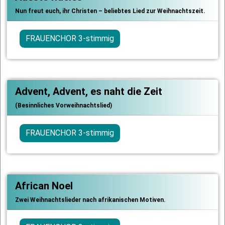
Nun freut euch, ihr Christen – beliebtes Lied zur Weihnachtszeit.
FRAUENCHOR 3-stimmig
Advent, Advent, es naht die Zeit
(Besinnliches Vorweihnachtslied)
FRAUENCHOR 3-stimmig
African Noel
Zwei Weihnachtslieder nach afrikanischen Motiven.